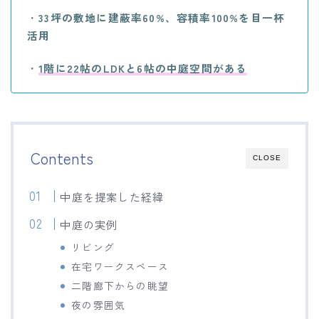
・
33坪の敷地に建蔽率60%、容積率100%を目一杯
活用
・
1階に22帖のLDKと6帖の中庭空間がある
Contents
CLOSE
中庭を提案した経緯
中庭の実例
リビング
在宅ワークスペース
二階廊下からの眺望
夜の雰囲気