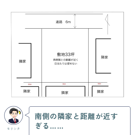
南側の隣家と距離が近す
ぎる……
モリシタ