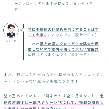
ーテンは付いていますが使っていないそうで
す）
特に中庭側の外壁色を白にすることはす
ごく大事
なことなんです（設計士曰く）
モリシタ
これが
黒とか濃いグレーだと太陽光が反
射しないので室内が暗くて重たい雰囲気
に感じてしまうんです（設計士曰く）
また、都内にもかかわらず中庭があることによってカ
ーテンのいらない生活が実現できます！
壁で囲われているので隣家からは全く見えないし、
北
側の道路側は一部スクリーン状にして、植栽の風通し
を考慮しつつ目隠し性の高いもの
になっています。